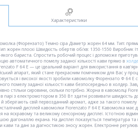
Характеристики
вомолка (Фіорензато) Темно сіра Діаметр жорен 64 мм. Тип: прями
ип жорен плоскі Швидкість обертів об/хв: 1350-1550 Виробник Італ
якого бариста. Спростить робочий процес і допоможе приготува
кцію автоматичного помелу заданої кількості кави прямо в
холд
renzato F 64 E — це ідеальний варіант для використання в кав'яр
ійський апарат, який стане прекрасним помічником для Вас у про
ятовується і високої якості зробили кавомолку Фіорензато Ф 64 
ного помелу заданої кількості кави безпосередньо в холдер. Зав
вно стільки сировини, скільки потрібно. Жорна в кавомолці Fiore
і в парі з електромотором в 350 Вт здатні розвивати швидкість до
 й зберігають свій первозданний аромат, адже за такого помелу
исталічний дисплей кавомолки Fiorenzato F 64 E Кавомолка має 
я на яскравому та великому сенсорному дисплеї. Істотною відмін
льшою діагоналлю екрана. На дисплеї показується температура та 
и кави та дані за діагностикою зносу жорен. Електронне регулю