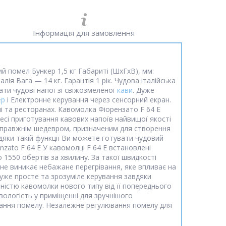
Інформація для замовлення
й помел Бункер 1,5 кг Габариті (ШхГхВ), мм:
ія Вага — 14 кг. Гарантія 1 рік. Чудова італійська
ти чудові напої зі свіжозмеленої
кави
. Дуже
ер
і Електронне керування через сенсорний екран.
ні та ресторанах. Кавомолка Фіорензато F 64 E
цесі приготування кавових напоїв найвищої якості
Е справжнім шедевром, призначеним для створення
дяки такій функції Ви можете готувати чудовий
nzato F 64 E У кавомолці F 64 E встановлені
 1550 обертів за хвилину. За такої швидкості
 не виникає небажане перегрівання, яке впливає на
дуже просте та зрозуміле керування завдяки
ністю кавомолки нового типу від її попереднього
вологість у приміщенні для зручнішого
вання помелу. Незалежне регулювання помелу для