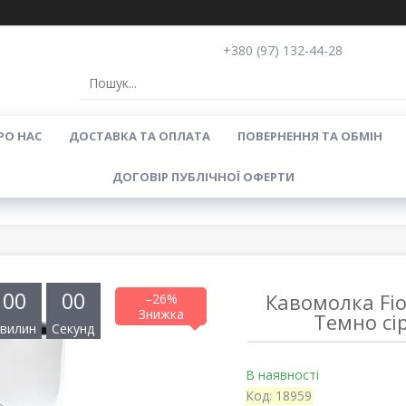
+380 (97) 132-44-28
РО НАС
ДОСТАВКА ТА ОПЛАТА
ПОВЕРНЕННЯ ТА ОБМІН
ДОГОВІР ПУБЛІЧНОЇ ОФЕРТИ
0
0
0
0
Кавомолка Fio
–26%
Темно сі
вилин
Секунд
В наявності
Код:
18959