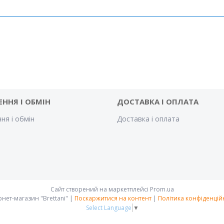
ЕННЯ І ОБМІН
ДОСТАВКА І ОПЛАТА
ня і обмін
Доставка і оплата
Сайт створений на маркетплейсі
Prom.ua
Інтернет-магазин "Brettani" |
Поскаржитися на контент
|
Політика конфіденцій
Select Language
▼