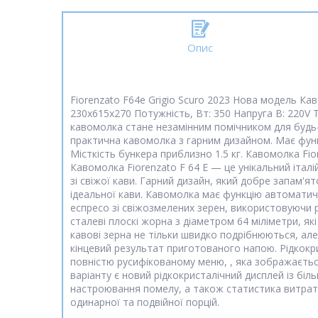
Опис
Fiorenzato F64e Grigio Scuro 2023 Нова модель Ка
230x615x270 Потужність, Вт: 350 Напруга В: 220V Т
кавомолка стане незамінним помічником для будь-
практична кавомолка з гарним дизайном. Має фун
Місткість бункера приблизно 1.5 кг. Кавомолка Fio
Кавомолка Fiorenzato F 64 E — це унікальний італ
зі свіжої кави. Гарний дизайн, який добре запам'
ідеальної кави. Кавомолка має функцію автоматич
еспресо зі свіжозмелених зерен, використовуючи рі
сталеві плоскі жорна з діаметром 64 міліметри, як
кавові зерна не тільки швидко подрібнюються, але
кінцевий результат приготованого напою. Рідкокр
повністю русифікованому меню, , яка зображаєтьс
варіанту є новий рідкокристалічний дисплей із бі
настроювання помелу, а також статистика витрат
одинарної та подвійної порцій.