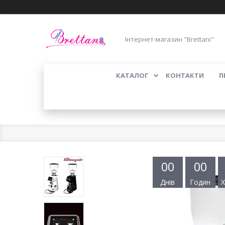
Інтернет-магазин "Brettani"
КАТАЛОГ
КОНТАКТИ
П
0
0
0
0
Днів
Годин
Х