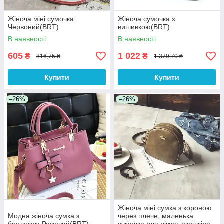
Жіноча міні сумочка
Жіноча сумочка з
Червоний(BRT)
вишивкою(BRT)
В наявності
В наявності
605
1 022
₴
₴
816,75 ₴
1 379,70 ₴
Купити
Купити
–26%
–26%
Жіноча міні сумка з короною
Модна жіноча сумка з
через плече, маленька