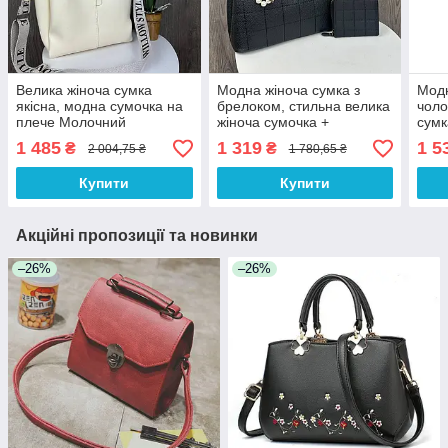
Велика жіноча сумка
Модна жіноча сумка з
Модн
якісна, модна сумочка на
брелоком, стильна велика
чоло
плече Молочний
жіноча сумочка +
сумк
гаманець жіночий
спор
1 485
1 319
1 5
₴
₴
2 004,75 ₴
1 780,65 ₴
карт
Купити
Купити
Акційні пропозиції та новинки
–26%
–26%