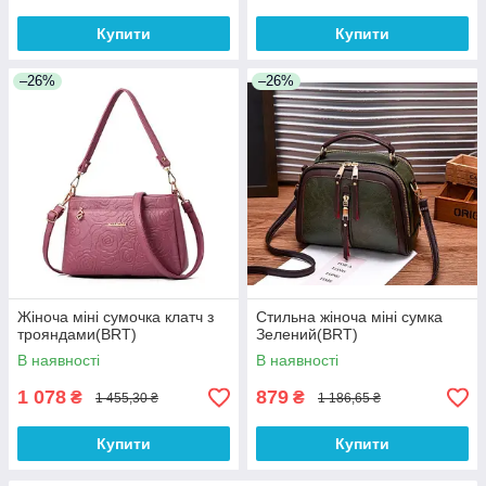
Купити
Купити
–26%
–26%
Жіноча міні сумочка клатч з
Стильна жіноча міні сумка
трояндами(BRT)
Зелений(BRT)
В наявності
В наявності
1 078
879
₴
₴
1 455,30 ₴
1 186,65 ₴
Купити
Купити