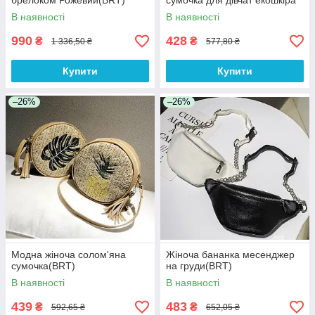
брелоком Рожевий(BRT)
сумочка для дівчат екошкіра
корона Хакі(BRT)
В наявності
В наявності
990
428
₴
₴
1 336,50 ₴
577,80 ₴
Купити
Купити
–26%
–26%
Модна жіноча солом'яна
Жіноча бананка месенджер
сумочка(BRT)
на груди(BRT)
В наявності
В наявності
439
483
₴
₴
592,65 ₴
652,05 ₴