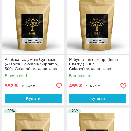
Арабіка Колумбія Супремо
Робуста Індія Черрі (India
(Arabica Colombia Supremo)
Cherry ) 500г.
500г. Свіжообсмажена кава
Свіжообсмажена кава
В наявності
В наявності
587
455
₴
₴
792,45 ₴
614,25 ₴
Купити
Купити
–26%
–26%