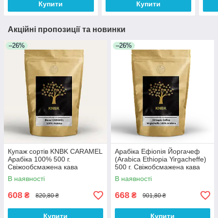
Купити
Купити
Акційні пропозиції та новинки
–26%
–26%
Купаж сортів KNBK CARAMEL
Арабіка Ефіопія Йоргачеф
Арабіка 100% 500 г.
(Arabica Ethiopia Yirgacheffe)
Свіжообсмажена кава
500 г. Свіжобсмажена кава
В наявності
В наявності
608
668
₴
₴
820,80 ₴
901,80 ₴
Купити
Купити