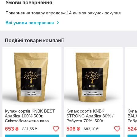
Умови повернення
Повернення товару впродовж 14 днів за рахунок покупця
Всі умови повернення
Подібні товари компанії
Купаж сортів KNBK BEST
Купаж сортів KNBK
Купа
Арабіка 100% 500г.
STRONG Арабіка 30% /
BALA
Свіжообсмажена кава
Робуста 70%. 500г.
Робу
Свіжообсмажена кава
Свіж
653
506
524
₴
₴
881,55 ₴
683,10 ₴