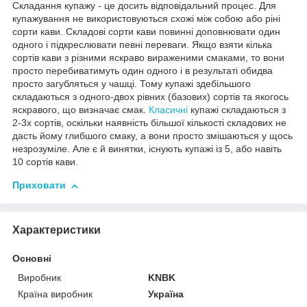
Складання купажу - це досить відповідальний процес. Для
купажування не використовуються схожі між собою або ріні
сорти кави. Складові сорти кави повинні доповнювати один
одного і підкреслювати певні переваги. Якщо взяти кілька
сортів кави з різними яскраво вираженими смаками, то вони
просто перебиватимуть один одного і в результаті обидва
просто загубляться у чашці. Тому купажі здебільшого
складаються з одного-двох рівних (базових) сортів та якогось
яскравого, що визначає смак.
Класичні
купажі складаються з
2-3х сортів, оскільки наявність більшої кількості складових не
дасть йому глибшого смаку, а вони просто змішаються у щось
незрозуміле. Але є й винятки, існують купажі із 5, або навіть
10 сортів кави.
Приховати
Характеристики
Основні
Виробник
KNBK
Країна виробник
Україна