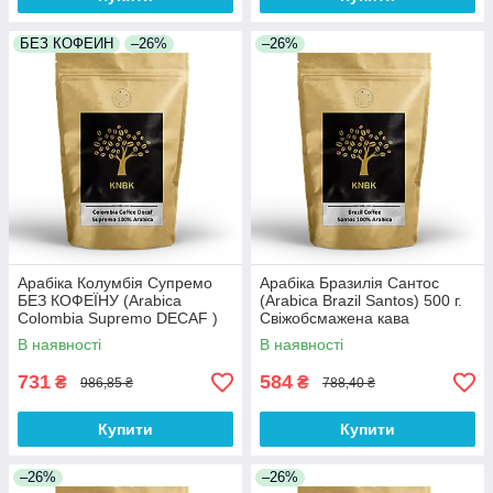
БЕЗ КОФЕИН
–26%
–26%
Арабіка Колумбія Супремо
Арабіка Бразилія Сантос
БЕЗ КОФЕЇНУ (Arabica
(Arabica Brazil Santos) 500 г.
Colombia Supremo DECAF )
Свіжобсмажена кава
500г. Свіжообсмажена кава
В наявності
В наявності
731
584
₴
₴
986,85 ₴
788,40 ₴
Купити
Купити
–26%
–26%