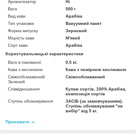
Ароматизатор
Ні
Вага
500 г
Вид кави
Арабіка
Тип упаковки
Вакуумний пакет
Форма випуску
Зерновий
Міцність кави
М'який
Сорт кави
Арабіка
Користувальницькі характеристики
Вага в пакованні
0,5 кг.
Кава з кислинкою
Кава з помірною кислинкою
Свіжообсмажений/
Свіжообсмажений
Зелений
Співвідношення
Купаж сортів, 100% Арабіка,
композиція сортів
Ступінь обсмажування
ЗАСІБ (за замовчуванням).
Ступінь обсмажування "на
вибір" від 5 кг.
Приховати