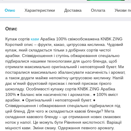
Опис
Характеристики
Доставка
Оплата
Умови п
Опис
Купаж сортів
кави
Арабіка 100% свіжообсмажена KNBK ZING
Короткий опис – фрукти, какао, цитрусова кислинка. Чудовий
купаж, який складається тільки з добірних сортів чистої
арабіки. Співвідношення і ступінь обжарювання спеціально
підбиралися нашими технологами для цього бленда, щоб
отримати максимально оригінальний і неповторний букет. Ми
постаралися максимально збалансувати насиченість і аромат,
а також додати майже непомітну цитрусовою кислинку. Напій
дає м'який фруктовий присмак і легкий присмак гіркого
шоколаду. Особливості купажу сортів KNBK ZING Арабіка
100% ● Баланс між насиченістю і ароматом.. ● 100% вміст
арабіки. ● Оригінальний і неповторний букет. ●
Співвідношення і обжарювання спеціально підбиралися під
цей бленд. Для чого ж складаються кавові бленди? Мета
складання кавового бленду – це отримання нових смакових
ноток у напої. Це можуть бути Рівняння кислотності. Варіації
міцності кави. Зміни смаку. Одержання певного аромату.