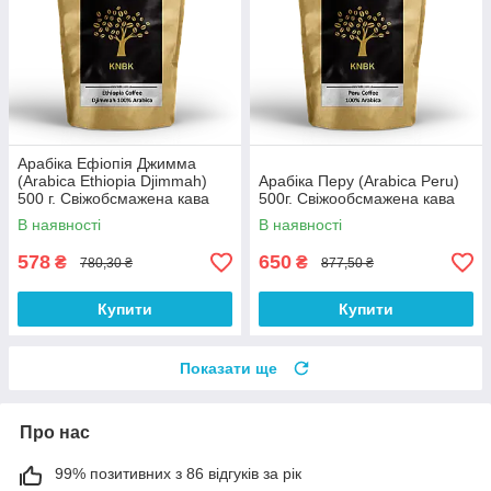
Арабіка Ефіопія Джимма
(Arabica Ethiopia Djimmah)
Арабіка Перу (Arabica Peru)
500 г. Свіжобсмажена кава
500г. Свіжообсмажена кава
В наявності
В наявності
578
650
₴
₴
780,30 ₴
877,50 ₴
Купити
Купити
Показати ще
Про нас
99% позитивних з 86 відгуків за рік