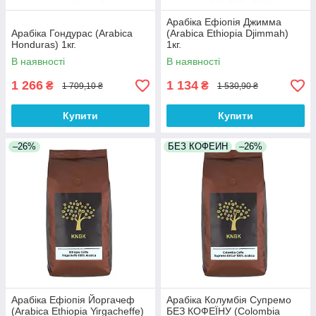
Арабіка Ефіопія Джимма
Арабіка Гондурас (Arabica
(Arabica Ethiopia Djimmah)
Honduras) 1кг.
1кг.
В наявності
В наявності
1 266
1 134
₴
₴
1 709,10 ₴
1 530,90 ₴
Купити
Купити
–26%
БЕЗ КОФЕИН
–26%
Арабіка Ефіопія Йоргачеф
Арабіка Колумбія Супремо
(Arabica Ethiopia Yirgacheffe)
БЕЗ КОФЕЇНУ (Colombia