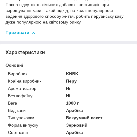
Повна відсутність хімічних добавок і пестицидів при
вирощуванні кави. Такий підхід, на хвилі популярності
ведення здорового способу життя, робить перуанську каву
дуже популярною на світовому ринку.
Приховати
Характеристики
Основні
Виробник
KNBK
Країна виробник
Перу
Ароматизатор
Ні
Без кофеїну
Ні
Вага
1000 г
Вид кави
Арабіка
Тип упаковки
Вакуумний пакет
Форма випуску
Зерновий
Сорт кави
Арабіка