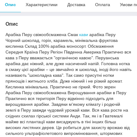
Опис
Характеристики
Доставка
Оплата
Умови п
Опис
Арабіка Перу свіжообсмажена Смак
кави
арабіка Перу
Чорний шоколад, горіх, карамель, мінімальна фруктова
кислинка Склад 100% арабіка моносорт. Обсмаження
Середня Країна Перу Регіон Південна Америка Практично вся
кава з Перу вважається "органічною кавою". Перуанська
арабіка дає ніжний, але дуже насичений напій. Головна нотка
в смаку цієї арабіки – це звичайно ж шоколад, іноді його навіть
називають "шоколадна кава". Так само присутні нотки
прянощів і житнього хліба. Дуже ніжний і не різкий аромат.
Кислинка мінімальна. Практично не гіркий. Фото зерен
Арабіка Перу свіжообсмажена Вирощування арабіки в Перу
Практично вся територія Перу відмінно підходить для
вирощування арабіки. Завдяки м'якому клімату і родючій
землі в Перу завжди чудовий урожай кави. Вся кава росте на
східних схилах гірської системи Анди. Так, як і в Гватемалі
майже всі плантації кави висаджують в тіні інших більш
високих листяних дерев. Це робиться для захисту врожаю від
сильного ультрафіолетового випромінювання, штормових