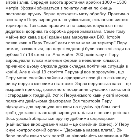
вітрів і злив. Середня висота зростання арабіки 1000 – 1500
метрів. Урожай збирається з початку липня по кінець
листопада вручну. Зерна проходять миту обробку. Практично
всю каву з Перу вирощують на унікальних, екологічно чистих
територіях. Так само практично не використовуються ніякі
додаткові добрива та обробка дерев хімікатами. Саме тому
майже вся кава з цієї країни має маркування БІО. Історія
появи кави в Перу Точної дати появи кави на території Перу
немає, вважається, що перші саджанці були завезені сюди на
рубежі 17 і 18 століття. Але майже 200 років каву в Перу
вирощували тільки маленькі ферми в невеликій кількості,
причиною цьому служила дуже складна політична ситуація в
країні. Але в кінці 19 століття Перуанці все ж зрозуміли, що
Перу може спокійно зайняти лідируюче позиції на світовому
ринку поруч з кавовими гігантами. Зараз перуанська кава – це
яскравий приклад грамотного поєднання сучасних технологій
і стародавніх традицій. Успіх Перуанського кави у світі можна
пояснити декількома факторами Вся територія Перу
підходить для вирощування кави на відміну від більшості
країн, де кавові плантації вирощують тільки в певних регіонах.
Весь урожай збирається вручну дрібними фермерами
(найчастіше вирощування кави – це сімейний бізнес). У Перу
існує контролюючий орган – "Державна кавова плата". Він
бере проби кави з усіх партій на відповідність маркування Bio.