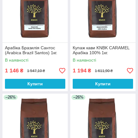
Арабіка Бразилія Сантос
Купаж кави KNBK CARAMEL
(Arabica Brazil Santos) 1кг.
Арабіка 100% 1кг.
В наявності
В наявності
1 146
1 194
₴
₴
1 547,10 ₴
1 611,90 ₴
Купити
Купити
–26%
–26%