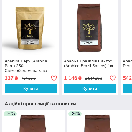
Арабіка Перу (Arabica
Арабіка Бразилія Сантос
Араб
Peru) 250г.
(Arabica Brazil Santos) 1кг.
Peru
Свіжообсмажена кава
337
1 146
542
₴
₴
454,95 ₴
1 547,10 ₴
Купити
Купити
Акційні пропозиції та новинки
–26%
–26%