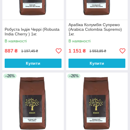
Арабіка Колумбія Супремо
Робуста Індія Черрі (Robusta
(Arabica Colombia Supremo)
India Cherry ) 1кг.
1кг.
В наявності
В наявності
887
1 151
₴
₴
1 197,45 ₴
1 553,85 ₴
Купити
Купити
–26%
–26%