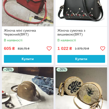
Жіноча міні сумочка
Жіноча сумочка з
Червоний(BRT)
вишивкою(BRT)
В наявності
В наявності
605
1 022
₴
₴
816,75 ₴
1 379,70 ₴
Купити
Купити
–26%
–26%