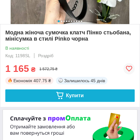
Модна жіноча сумочка клатч Пінко стьобана,
мінісумка в стилі Pinko чорна
В наявності
Код: 1198SL
Роздріб
1 165
₴
1 572,75 ₴
Економія
407.75 ₴
Залишилось
45 днів
Купити