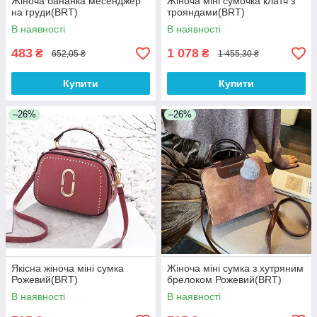
Жіноча бананка месенджер
Жіноча міні сумочка клатч з
на груди(BRT)
трояндами(BRT)
В наявності
В наявності
483
1 078
₴
₴
652,05 ₴
1 455,30 ₴
Купити
Купити
–26%
–26%
Якісна жіноча міні сумка
Жіноча міні сумка з хутряним
Рожевий(BRT)
брелоком Рожевий(BRT)
В наявності
В наявності