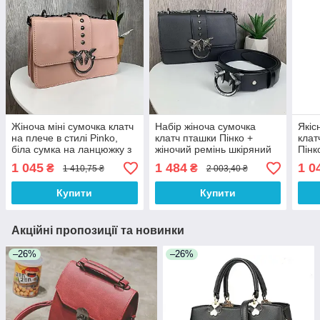
Жіноча міні сумочка клатч
Набір жіноча сумочка
Якіс
на плече в стилі Pinko,
клатч пташки Пінко +
клат
біла сумка на ланцюжку з
жіночий ремінь шкіряний
Пінк
рожевими пташками(BRT)
Pinko 2 в 1(BRT)
сумк
1 045
1 484
1 0
₴
₴
1 410,75 ₴
2 003,40 ₴
Купити
Купити
Акційні пропозиції та новинки
–26%
–26%