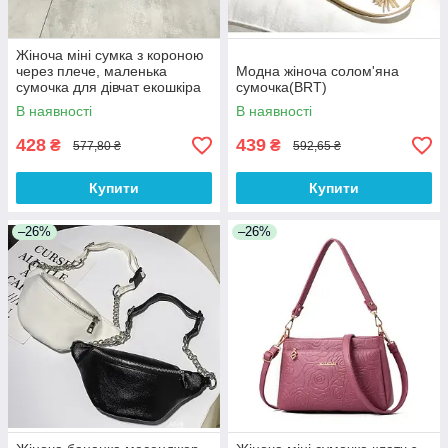
Жіноча міні сумка з короною
через плече, маленька
Модна жіноча солом'яна
сумочка для дівчат екошкіра
сумочка(BRT)
корона Хакі(BRT)
В наявності
В наявності
428
439
₴
₴
577,80 ₴
592,65 ₴
Купити
Купити
–26%
–26%