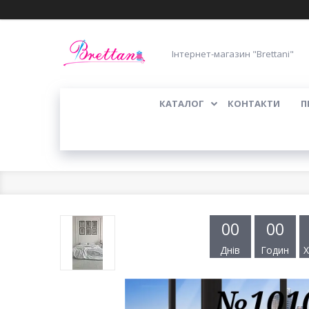
Інтернет-магазин "Brettani"
КАТАЛОГ
КОНТАКТИ
П
0
0
0
0
Днів
Годин
Х