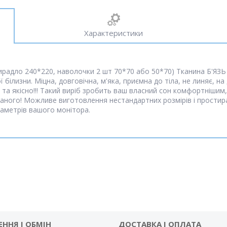
Характеристики
ирадло 240*220, наволочки 2 шт 70*70 або 50*70) Тканина Б'ЯЗЬ
білизни. Міцна, довговічна, м'яка, приємна до тіла, не линяє, на
та якісно!!! Такий виріб зробить ваш власний сон комфортнішим,
аного! Можливе виготовлення нестандартних розмірів і простира
раметрів вашого монітора.
ЕННЯ І ОБМІН
ДОСТАВКА І ОПЛАТА