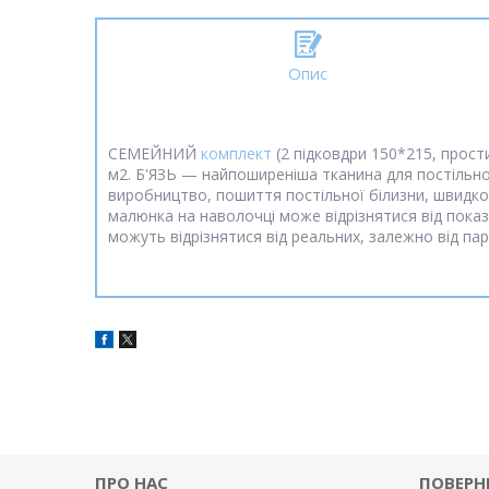
Опис
СЕМЕЙНИЙ
комплект
(2 підковдри 150*215, прост
м2. Б'ЯЗЬ — найпоширеніша тканина для постільної 
виробництво, пошиття постільної білизни, швидко 
малюнка на наволочці може відрізнятися від показ
можуть відрізнятися від реальних, залежно від па
ПРО НАС
ПОВЕРН