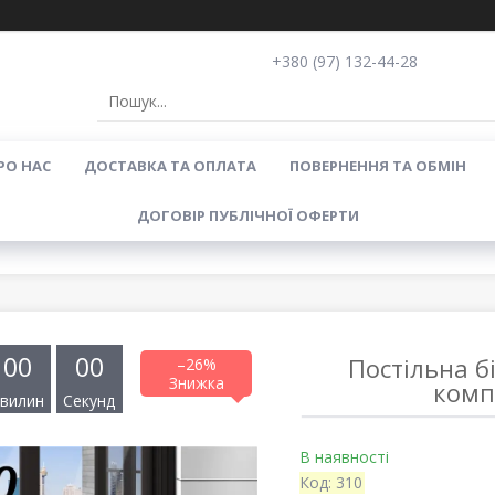
+380 (97) 132-44-28
РО НАС
ДОСТАВКА ТА ОПЛАТА
ПОВЕРНЕННЯ ТА ОБМІН
ДОГОВІР ПУБЛІЧНОЇ ОФЕРТИ
0
0
0
0
Постільна б
–26%
комп
вилин
Секунд
В наявності
Код:
310