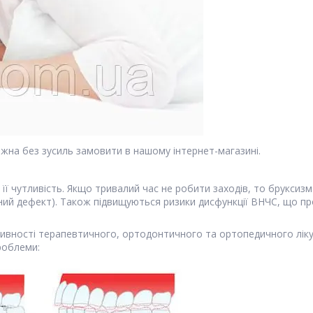
ожна без зусиль замовити в нашому інтернет-магазині.
 її чутливість. Якщо тривалий час не робити заходів, то брукси
бний дефект). Також підвищуються ризики дисфункції ВНЧС, що п
ивності терапевтичного, ортодонтичного та ортопедичного ліку
роблеми: