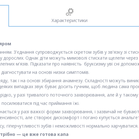
Характеристики
ляром
ям. З'єднання супроводжується скретом зубів у зв'язку зі стисн
ж у дорослих. Однак діти можуть мимоволі стискати щелепи через 
епних м'язів. Підказати про наявність бруксизму уві сні допомож
діагностувати на основі низки симптомів.
ду, так і на основі збирання анамнезу. Складності можуть виникн
 деяких випадках звук буває досить гучним, щоб людина сама прок
рідко, у разі тривалого поточного захворювання, але й у такому 
е посилюватися під час приймання їжі.
чинається у разі важкої форми захворювання, і зазвичай не бува
нтенсивності, але створює дискомфорт і погано купується анальге
су, гіперчутливості зубів і неможливості нормально харчуватися.
потрібно — це вже готова капа