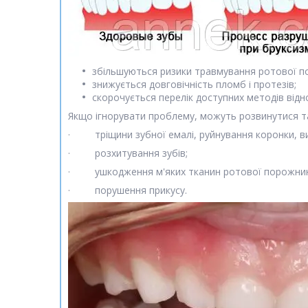
збільшуються ризики травмування ротової по
знижується довговічність пломб і протезів;
скорочується перелік доступних методів від
Якщо ігнорувати проблему, можуть розвинутися та
· тріщини зубної емалі, руйнування коронки, в
· розхитування зубів;
· ушкодження м'яких тканин ротової порожнин
· порушення прикусу.