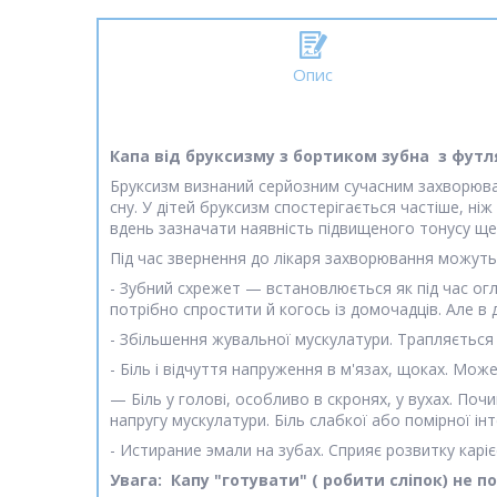
Опис
Капа від бруксизму з бортиком зубна з фут
Бруксизм визнаний серйозним сучасним захворюванн
сну. У дітей бруксизм спостерігається частіше, ні
вдень зазначати наявність підвищеного тонусу щел
Під час звернення до лікаря захворювання можуть 
- Зубний схрежет — встановлюється як під час огля
потрібно спростити й когось із домочадців. Але в
- Збільшення жувальної мускулатури. Трапляється 
- Біль і відчуття напруження в м'язах, щоках. Мож
— Біль у голові, особливо в скронях, у вухах. По
напругу мускулатури. Біль слабкої або помірної і
- Истирание эмали на зубах. Сприяє розвитку каріє
Увага: Капу "готувати" ( робити сліпок) не 