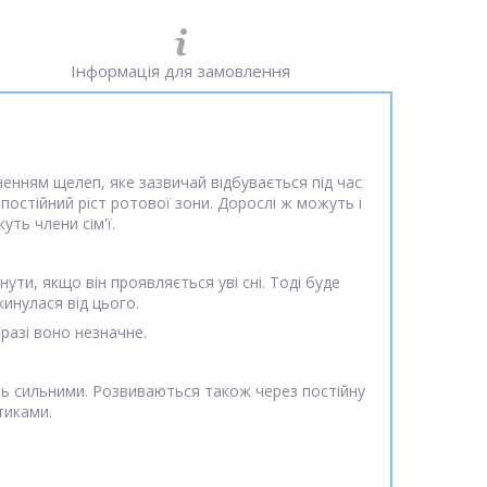
Інформація для замовлення
енням щелеп, яке зазвичай відбувається під час
постійний ріст ротової зони. Дорослі ж можуть і
уть члени сім'ї.
ути, якщо він проявляється уві сні. Тоді буде
инулася від цього.
разі воно незначне.
ють сильними. Розвиваються також через постійну
тиками.