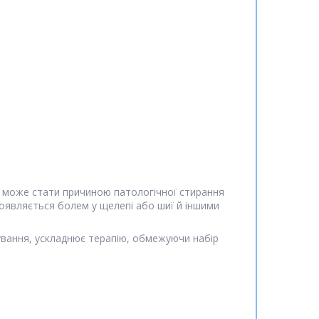
зм може стати причиною патологічної стирання
роявляється болем у щелепі або шиї й іншими
вання, ускладнює терапію, обмежуючи набір