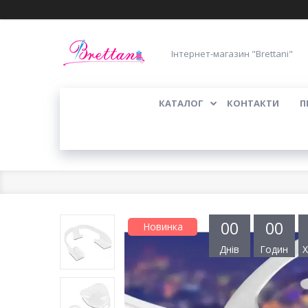
Інтернет-магазин "Brettani"
КАТАЛОГ
КОНТАКТИ
П
0
0
0
0
Новинка
Днів
Годин
Х