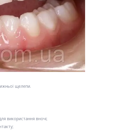
ижньої щелепи.
для використання вночі;
нтакту;