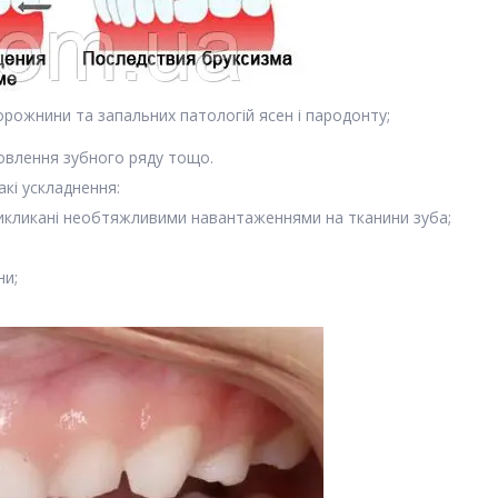
рожнини та запальних патологій ясен і пародонту;
новлення зубного ряду тощо.
кі ускладнення:
икликані необтяжливими навантаженнями на тканини зуба;
и;