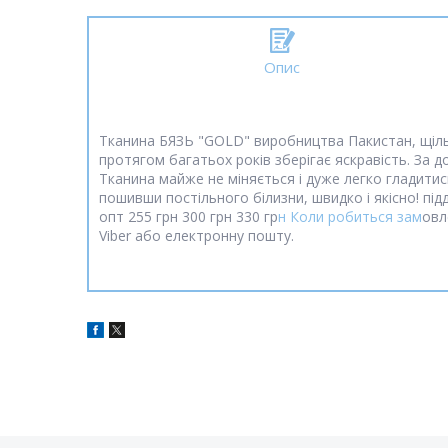
Опис
Тканина БЯЗЬ "GOLD" виробництва Пакистан, щільніс
протягом багатьох років зберігає яскравість. За до
Тканина майже не міняється і дуже легко гладитис
пошивши постільного білизни, швидко і якісно! пі
опт 255 грн 300 грн 330 гр
н Коли робиться зам
овл
Viber або електронну пошту.