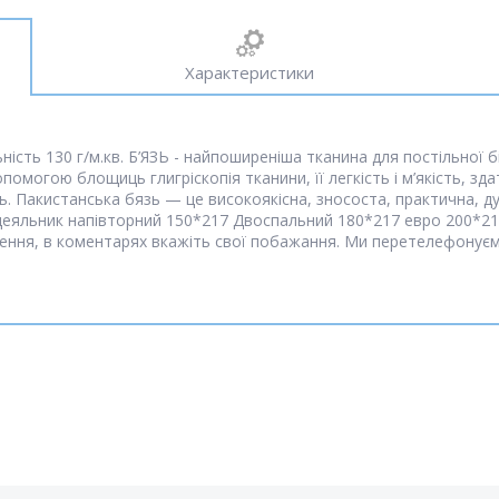
Характеристики
ть 130 г/м.кв. Б’ЯЗЬ - найпоширеніша тканина для постільної біл
помогою блощиць глигріскопія тканини, її легкість і м’якість, зда
ь. Пакистанська бязь — це високоякісна, знососта, практична, д
ддеяльник напівторний 150*217 Двоспальний 180*217 евро 200*217
ення, в коментарях вкажіть свої побажання. Ми перетелефонує