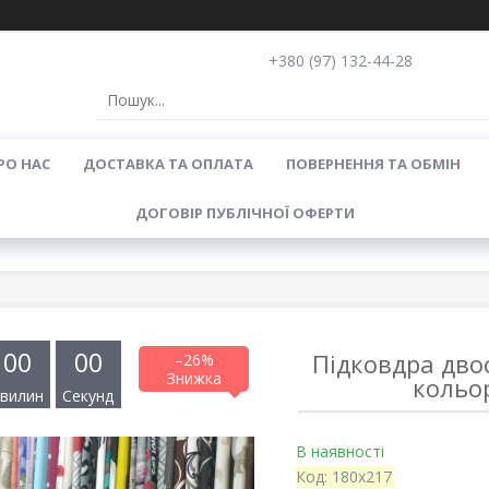
+380 (97) 132-44-28
РО НАС
ДОСТАВКА ТА ОПЛАТА
ПОВЕРНЕННЯ ТА ОБМІН
ДОГОВІР ПУБЛІЧНОЇ ОФЕРТИ
0
0
0
0
Підковдра дво
–26%
кольор
вилин
Секунд
В наявності
Код:
180х217