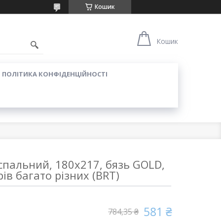
Кошик
Кошик
ПОЛІТИКА КОНФІДЕНЦІЙНОСТІ
спальний, 180х217, бязь GOLD,
ів багато різних (BRT)
581 ₴
784,35 ₴