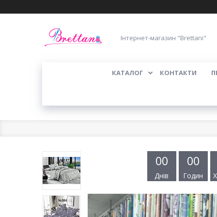
Інтернет-магазин "Brettani"
КАТАЛОГ
КОНТАКТИ
П
0
0
0
0
Днів
Годин
Х