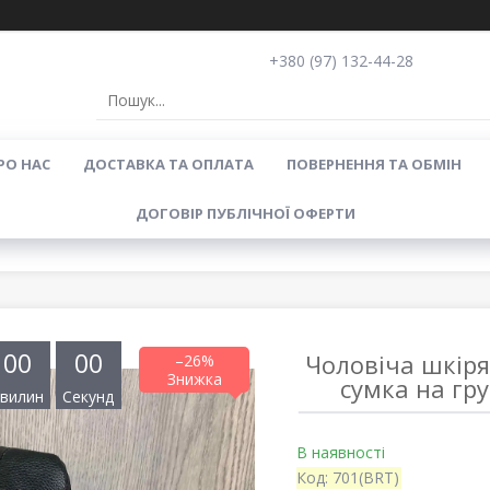
+380 (97) 132-44-28
РО НАС
ДОСТАВКА ТА ОПЛАТА
ПОВЕРНЕННЯ ТА ОБМІН
ДОГОВІР ПУБЛІЧНОЇ ОФЕРТИ
0
0
0
0
Чоловіча шкіря
–26%
сумка на гр
вилин
Секунд
В наявності
Код:
701(BRT)