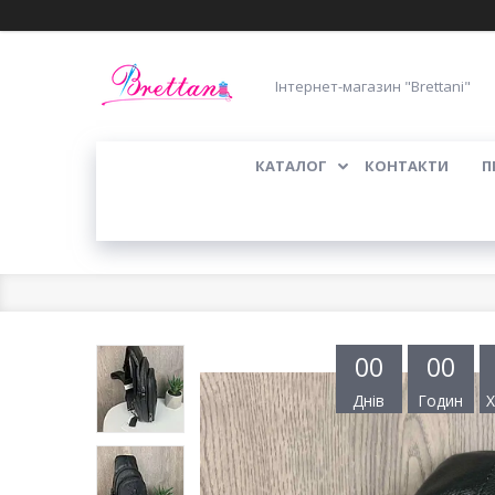
Інтернет-магазин "Brettani"
КАТАЛОГ
КОНТАКТИ
П
0
0
0
0
Днів
Годин
Х