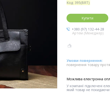
Код:
395(BRT)
Купити
+380 (97) 132-44-28
Артем (Менеджер)
повернення товару протя
У компанії підключені ел
який товар не покидаючи 