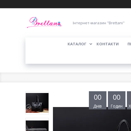
Інтернет-магазин "Brettani"
КАТАЛОГ
КОНТАКТИ
П
0
0
0
0
Днів
Годин
Х